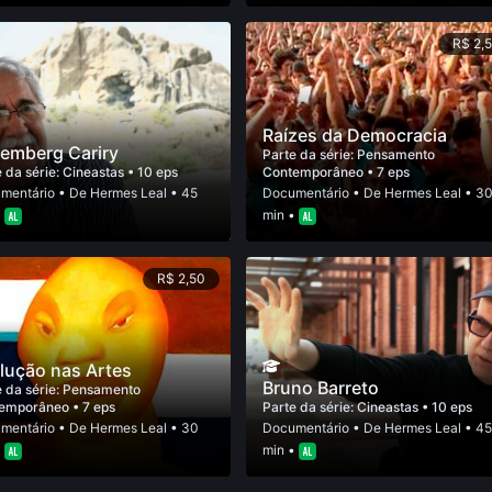
R$ 2,
Raízes da Democracia
emberg Cariry
Parte da série:
Pensamento
 da série:
Cineastas
• 10 eps
Contemporâneo
• 7 eps
mentário
• De
Hermes Leal
• 45
Documentário
• De
Hermes Leal
• 3
•
min •
R$ 2,50
lução nas Artes
Bruno Barreto
 da série:
Pensamento
emporâneo
• 7 eps
Parte da série:
Cineastas
• 10 eps
mentário
• De
Hermes Leal
• 30
Documentário
• De
Hermes Leal
• 4
•
min •