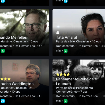
•
min •
nando Meirelles
Tata Amaral
 da série:
Cineastas
• 10 eps
Parte da série:
Cineastas
• 10 eps
mentário
• De
Hermes Leal
• 45
Documentário
• De
Hermes Leal
• 4
•
min •
R$ 2,
Pensamento Rebelde e
rucha Waddington
Loucura
 da série:
Cineastas - 2ª
Parte da série:
Pensamento
porada
• 10 eps
Contemporâneo
• 7 eps
mentário
• De
Hermes Leal
• 45
Documentário
• De
Hermes Leal
• 3
•
min •