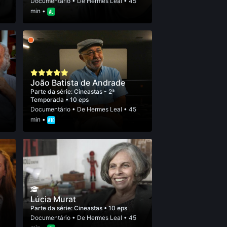
5
Documentário
• De
Hermes Leal
• 45
min •
João Batista de Andrade
Parte da série:
Cineastas - 2ª
Temporada
• 10 eps
5
Documentário
• De
Hermes Leal
• 45
min •
Lúcia Murat
Parte da série:
Cineastas
• 10 eps
5
Documentário
• De
Hermes Leal
• 45