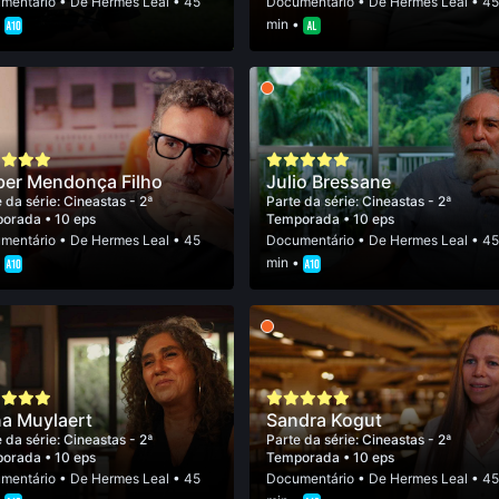
mentário
• De
Hermes Leal
• 45
Documentário
• De
Hermes Leal
• 4
•
min •
ber Mendonça Filho
Julio Bressane
 da série:
Cineastas - 2ª
Parte da série:
Cineastas - 2ª
porada
• 10 eps
Temporada
• 10 eps
mentário
• De
Hermes Leal
• 45
Documentário
• De
Hermes Leal
• 4
•
min •
a Muylaert
Sandra Kogut
 da série:
Cineastas - 2ª
Parte da série:
Cineastas - 2ª
porada
• 10 eps
Temporada
• 10 eps
mentário
• De
Hermes Leal
• 45
Documentário
• De
Hermes Leal
• 4