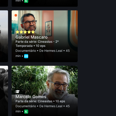
min •
Gabriel Mascaro
Parte da série:
Cineastas - 2ª
Temporada
• 10 eps
5
Documentário
• De
Hermes Leal
• 45
min •
50
Marcelo Gomes
Parte da série:
Cineastas
• 10 eps
0
Documentário
• De
Hermes Leal
• 45
min •