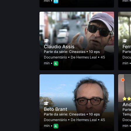
min •
min 
Cláudio Assis
Fer
Parte da série:
Cineastas
• 10 eps
Parte
Documentário
• De
Hermes Leal
• 45
Docu
min •
min 
And
Beto Brant
Parte
Parte da série:
Cineastas
• 10 eps
Tem
Documentário
• De
Hermes Leal
• 45
Docu
min •
min 