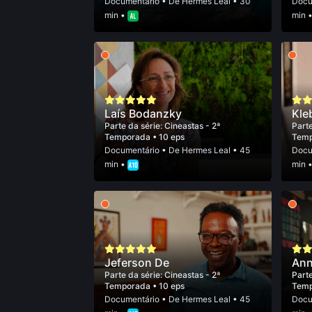
Documentário
• De
Hermes Leal
• 30
Docu
min •
min 
Laís Bodanzky
Kle
Parte da série:
Cineastas - 2ª
Parte
Temporada
• 10 eps
Tem
Documentário
• De
Hermes Leal
• 45
Docu
min •
min 
Jeferson De
Ann
Parte da série:
Cineastas - 2ª
Parte
Temporada
• 10 eps
Tem
Documentário
• De
Hermes Leal
• 45
Docu