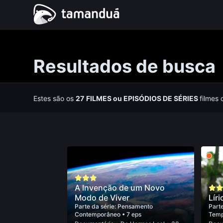
Resultados de busca
Estes são os
27
FILMES
ou
EPISÓDIOS DE SÉRIES
filmes 
A Invenção de um Novo
Modo de Viver
Líri
Parte da série:
Pensamento
Parte
Contemporâneo
• 7 eps
Tem