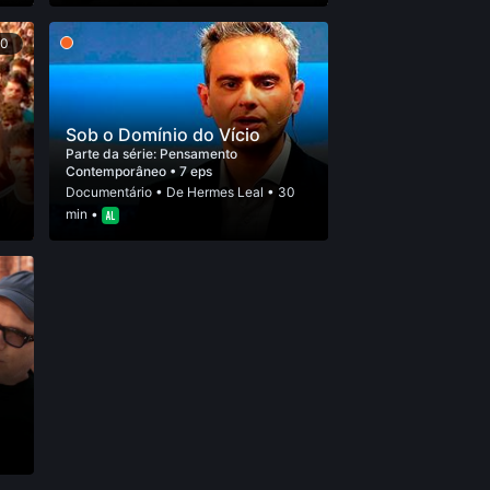
50
Sob o Domínio do Vício
Parte da série:
Pensamento
Contemporâneo
• 7 eps
0
Documentário
• De
Hermes Leal
• 30
min •
5