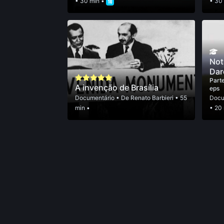
• 30 min •
• 30
Not
Dar
Parte
A invenção de Brasília
eps
Documentário
• De
Renato Barbieri
• 55
Docu
min •
• 20