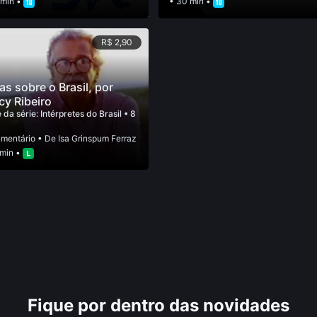
 min •
• 30 min •
R$ 2,90
as sobre o Brasil, por
cy Ribeiro
 da série:
Intérpretes do Brasil
• 8
mentário
• De
Isa Grinspum Ferraz
 min •
Fique por dentro das novidades