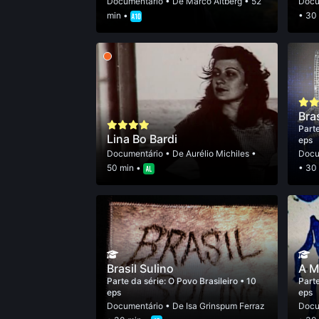
Documentário
• De
Marco Altberg
• 52
Docu
min •
• 30
Bra
Parte
Lina Bo Bardi
eps
Documentário
• De
Aurélio Michiles
•
Docu
50 min •
• 30
Brasil Sulino
A M
Parte da série:
O Povo Brasileiro
• 10
Parte
eps
eps
Documentário
• De
Isa Grinspum Ferraz
Docu