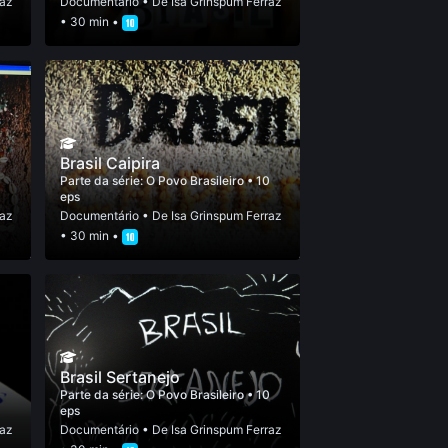
raz
Documentário
• De
Isa Grinspum Ferraz
• 30 min •
Brasil Caipira
0
Parte da série:
O Povo Brasileiro
• 10
eps
raz
Documentário
• De
Isa Grinspum Ferraz
• 30 min •
Brasil Sertanejo
0
Parte da série:
O Povo Brasileiro
• 10
eps
raz
Documentário
• De
Isa Grinspum Ferraz