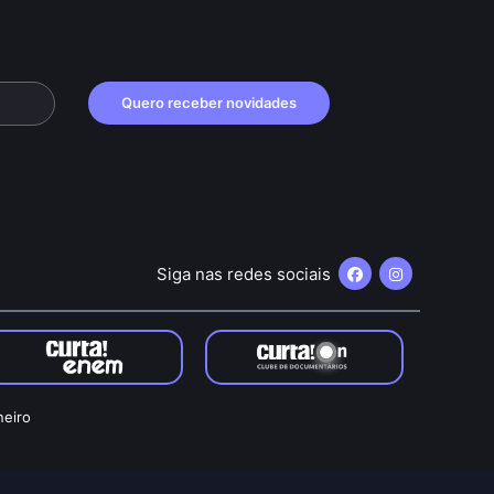
Quero receber novidades
Siga nas redes sociais
neiro