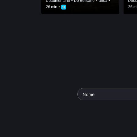
Documentário
• De
Belisário Franca
•
Docu
26 min •
26 m