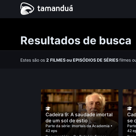
Resultados de busca
Estes são os
2
FILMES
ou
EPISÓDIOS DE SÉRIES
filmes o
Cadeira 9: A saudade imortal
Cad
de um sol de estio
se 
Parte da série:
Imortais da Academia
•
Parte
42 eps
42 e