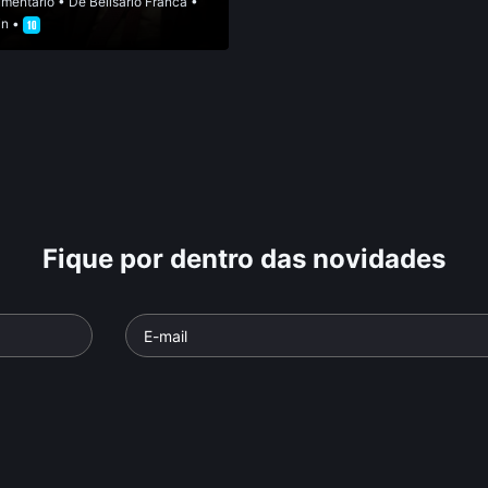
mentário
• De
Belisário Franca
•
in •
Fique por dentro das novidades