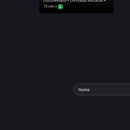
Documentário
• De
Evaldo Mocarzel
•
72 min •