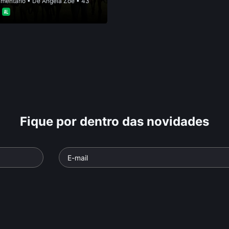
mentário
• De
Angela Zoé
• 43
•
Fique por dentro das novidades