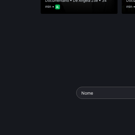
Documentário
• De
Angela Zoé
• 34
Docu
min •
min 