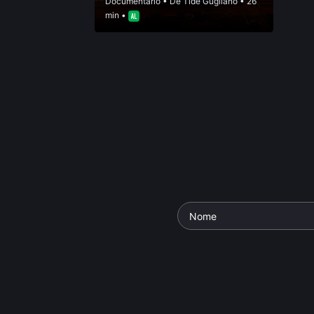
Documentário
• De
Tide Gugliano
• 26
min •