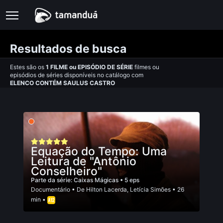
Resultados de busca
Estes são os
1
FILME
ou
EPISÓDIO DE SÉRIE
filmes ou
episódios de séries disponíveis no catálogo com
ELENCO CONTÉM SAULUS CASTRO
Equação do Tempo: Uma
Leitura de "Antônio
Conselheiro"
Parte da série:
Caixas Mágicas
• 5 eps
Documentário
• De
Hilton Lacerda
,
Letí­cia Simões
• 26
min •