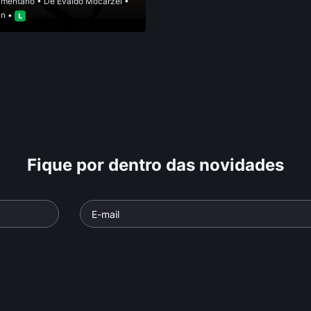
mentário
• De
Evaldo Mocarzel
•
in •
Fique por dentro das novidades