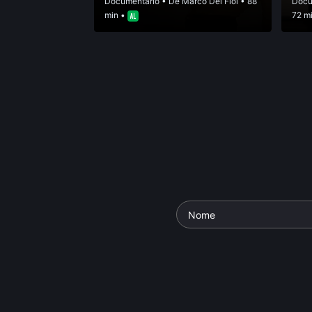
Documentário
• De
Marco Del Fiol
• 88
Docu
min •
72 m