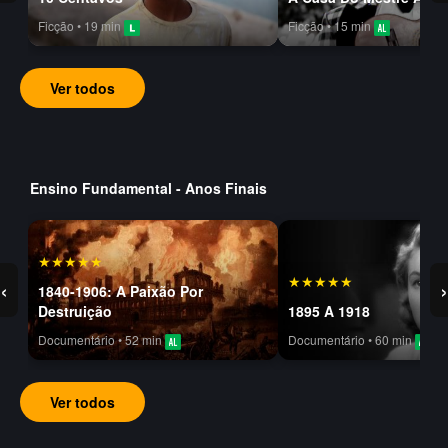
Ficção • 19 min
Ficção • 15 min
Ver todos
Ensino Fundamental - Anos Finais
★★★★★
★★★★★
‹
›
1840-1906: A Paixão Por
Destruição
1895 A 1918
Documentário • 52 min
Documentário • 60 min
Ver todos