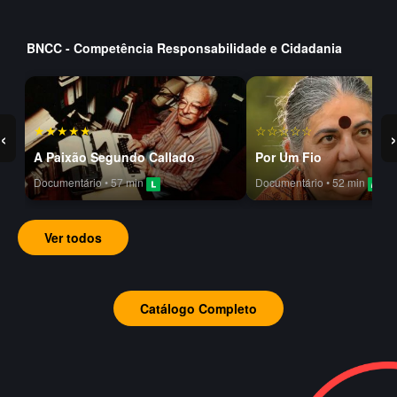
BNCC - Competência Responsabilidade e Cidadania
★★★★★
☆☆☆☆☆
‹
›
A Paixão Segundo Callado
Por Um Fio
Documentário • 57 min
Documentário • 52 min
Ver todos
Catálogo Completo