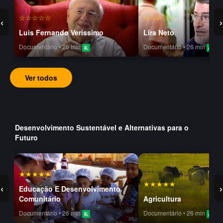
☆☆☆☆☆
☆☆☆☆☆
‹
›
Luis Fernando Verissimo
Lira Neto
Documentário • 26 min
Documentário • 26 min
Ver todos
Desenvolvimento Sustentável e Alternativas para o
Futuro
★★★★★
★★★★★
‹
›
Educação E Desenvolvimento
Comunitário
Agricultura
Documentário • 26 min
Documentário • 26 min