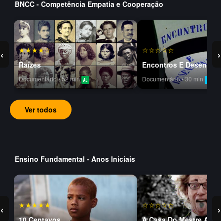
BNCC - Competência Empatia e Cooperação
★★★★☆
☆☆☆☆☆
‹
›
Raízes
Encontros E Desencon
Documentário • 52 min
Documentário • 30 min
Ver todos
Ensino Fundamental - Anos Iniciais
★★★★★
☆☆☆☆☆
‹
›
10 Centavos
A Casa Do Mestre Andr