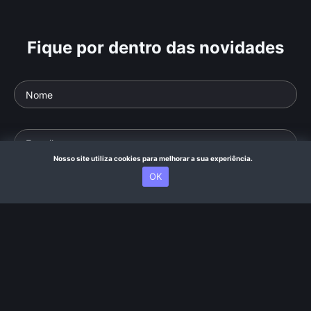
Fique por dentro das novidades
Nosso site utiliza cookies para melhorar a sua experiência.
OK
Quero receber novidades
Dúvidas?
Acesse nossa FAQ
ou fale com a
nossa equipe
.
|
Termos de Uso