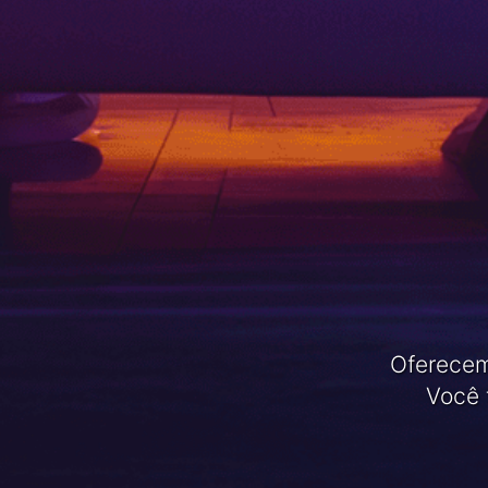
Oferecem
Você 