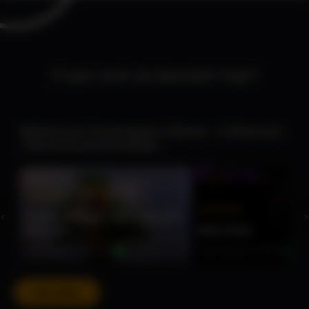
O que você vai descobrir hoje?
Mulheres que Transformaram a História – 12 filmes para
o Dia Internacional da Mulher
★★★★☆
★★★★★
‹
›
Carmen Miranda - Bananas Is My
Business
Maria Gadú
Documentário • 92 min
Documentário • 26 min
Ver todos