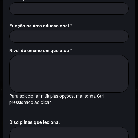
Ficção • 19 min
Ficção • 15 min
Função na área educacional *
Ver todos
Nível de ensino em que atua *
Ensino Fundamental - Anos Finais
★★★★★
★★★★★
‹
›
1840-1906: A Paixão Por
Destruição
1895 A 1918
Para selecionar múltiplas opções, mantenha Ctrl
pressionado ao clicar.
Documentário • 52 min
Documentário • 60 min
Disciplinas que leciona:
Ver todos