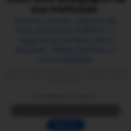
sua instituição.
Acervo curado, planos de
aula alinhados à BNCC e
segurança jurídica para
escolas, redes públicas e
universidades.
Solicite uma demonstração por 30 dias, conheça o acervo
e veja como levar o projeto para a sua instituição ou para o
seu uso próprio.
Demonstração por
30 dias grátis
Vamos lá >