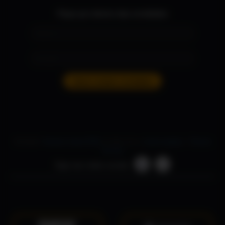
Fique por dentro das novidades
Quero receber novidades
Dúvidas?
Acesse nossa FAQ
ou fale com a
nossa equipe
.
|
Termos
de Uso
Siga nas redes sociais