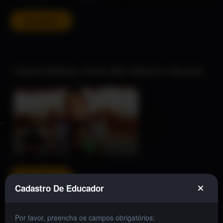
Ver todos
Olhares Indígenas: Cinema, Meio Ambiente e Educação
☆☆☆☆☆
‹
›
500 Almas
Documentário • 108 min
Ver todos
Cadastro De Educador
Por favor, preencha os campos obrigatórios: