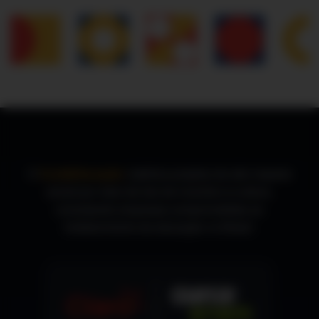
Qtd de professores na escola?
Qtd de alunos na escola?
E-mail de sua escola?
O
CurtaEducação
viabiliza projetos de alto impacto
social por meio de leis de incentivo à cultura,
Site da escola
conectando empresas comprometidas ao
fortalecimento da educação no Brasil.
Eu me comprometo a estimular o uso de filmes e séries do
acervo do Tamanduá na minha instituição de ensino.
Li e aceito o Termo de Cooperação