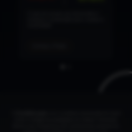
O case de sucesso que democratiza e
enriquece a preparação para o acesso à
universidade.
Conheça o Projeto
O
CurtaEducação
une a curadoria reconhecida do Canal
Curta! à inteligência pedagógica do Instituto Tamanduá.
Somos uma infraestrutura de conhecimento presente em