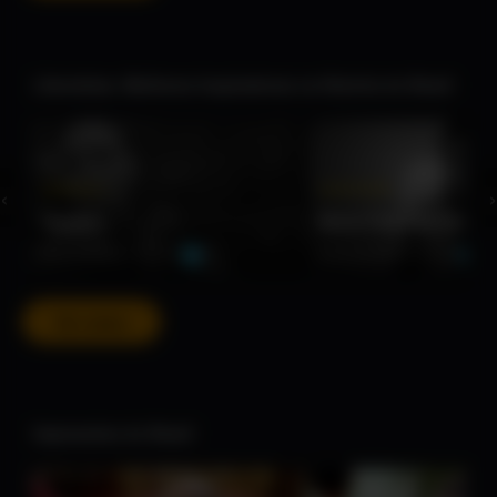
Libertárias: Mulheres Inspiradoras na História do Brasil
★★★★☆
★★★★★
‹
›
Dandara
Maria Felipa De Oliveir
Documentário • 52 min
Documentário • 52 min
Ver todos
Impressões do Brasil