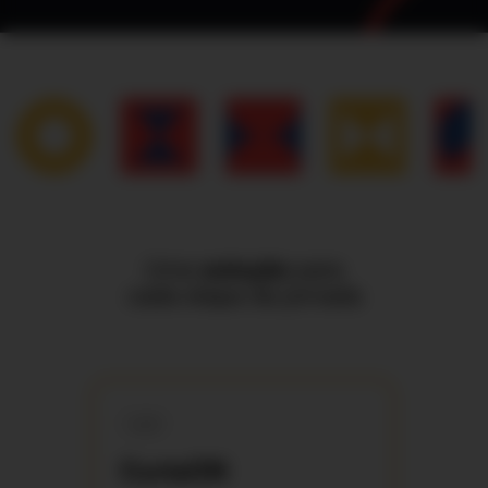
Município
Escola
Não estou lecionando
Uma
solução
para
Não encontrei minha instituição
cada etapa da jornada
Por favor, informe o nome e o contato do diretor da sua
instituição para que possamos compartilhar informações
sobre o projeto.
você
Nome
CurtaON