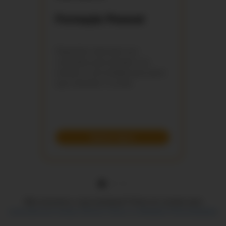
Formação Pessoal
Telefone
Repertório relevante com
conteúdos para estudar e se
E-mail
entreter e comunidade para quem
quer entender o mundo.
Assinar Agora
Telefone na escola*
Não encontrou o que precisava? Entre em contato para
Telefone pessoal
Licenciamento Avulso (Evento Único) ou Modelos Personalizados