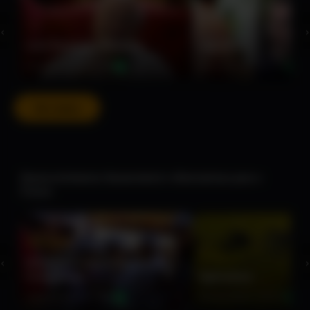
☆☆☆☆☆
☆☆☆☆☆
‹
›
Luis Fernando Verissimo
Lira Neto
Documentário • 26 min
Documentário • 26 min
Ver todos
Desenvolvimento Sustentável e Alternativas para o
Futuro
★★★★★
★★★★★
‹
›
Educação E Desenvolvimento
Comunitário
Agricultura
Documentário • 26 min
Documentário • 26 min