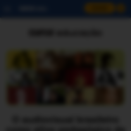
ENTRAR
O audiovisual brasileiro
como ativo pedagógico da