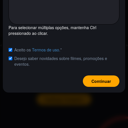
BNCC - Competência Responsabilidade e Cidadania
Para selecionar múltiplas opções, mantenha Ctrl
pressionado ao clicar.
★★★★★
☆☆☆☆☆
‹
›
Aceito os
Termos de uso.
*
A Paixão Segundo Callado
Por Um Fio
Desejo saber novidades sobre filmes, promoções e
Documentário • 57 min
Documentário • 52 min
eventos.
Ver todos
Continuar
Catálogo Completo
Estado