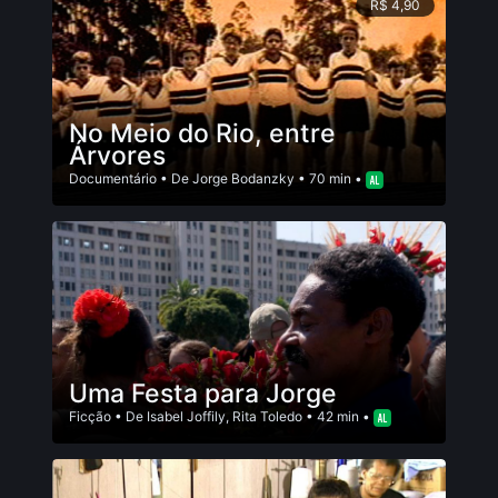
R$ 4,90
No Meio do Rio, entre
Árvores
Documentário
• De
Jorge Bodanzky
• 70 min •
Uma Festa para Jorge
Ficção
• De
Isabel Joffily
,
Rita Toledo
• 42 min •