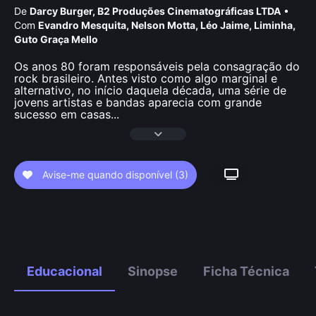
De
Darcy Burger
,
B2 Produções Cinematográficas LTDA
•
Com
Evandro Mesquita
,
Nelson Motta
,
Léo Jaime
,
Liminha
,
Guto Graça Mello
Os anos 80 foram responsáveis pela consagração do
rock brasileiro. Antes visto como algo marginal e
alternativo, no início daquela década, uma série de
jovens artistas e bandas aparecia com grande
sucesso em casas
...
Avise-me quando disponível
(3)
Educacional
Sinopse
Ficha Técnica