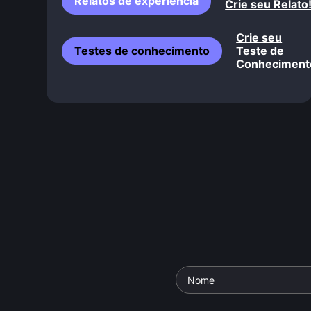
Relatos de experiência
Crie seu Relato
Crie seu
Testes de conhecimento
Teste de
Conheciment