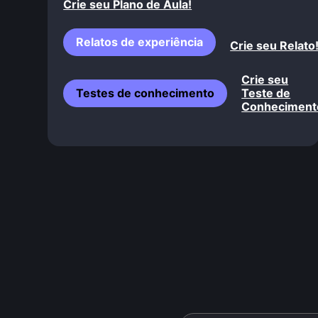
Crie seu Plano de Aula!
Relatos de experiência
Crie seu Relato
Crie seu
Testes de conhecimento
Teste de
Conheciment