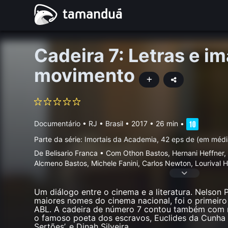
Cadeira 7: Letras e 
movimento
Documentário
•
RJ • Brasil
• 2017 • 26 min
•
Parte da série:
Imortais da Academia, 42 eps de (em médi
De Belisario Franca • Com Othon Bastos, Hernani Heffner,
Alcmeno Bastos, Michele Fanini, Carlos Newton, Lourival 
Um diálogo entre o cinema e a literatura. Nelson 
maiores nomes do cinema nacional, foi o primeiro 
ABL. A cadeira de número 7 contou também com 
o famoso poeta dos escravos, Euclides da Cunha
Sertões’, e Dinah Silveira
...