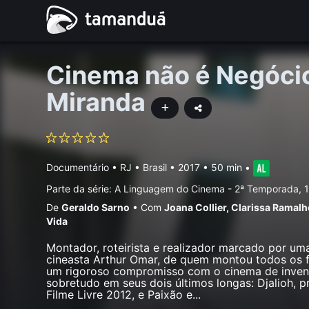
Cinema não é Negócio
Miranda
Documentário
•
RJ • Brasil
• 2017 • 50 min
•
Parte da série:
A Linguagem do Cinema - 2ª Temporada, 1
De
Geraldo Sarno
•
Com
Joana Collier
,
Clarissa Ramalh
Vida
Montador, roteirista e realizador marcado por u
cineasta Arthur Omar, de quem montou todos os f
um rigoroso compromisso com o cinema de inven
sobretudo em seus dois últimos longas: Djalioh, 
Filme Livre 2012, e Paixão e
...