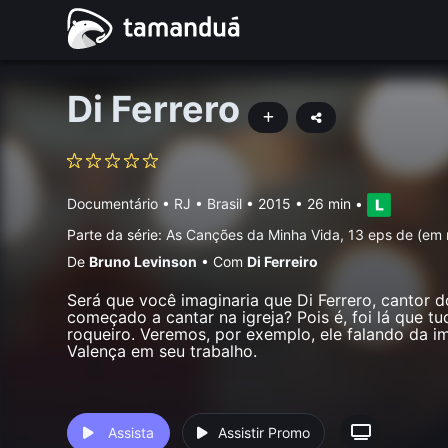
Di Ferrero
Documentário
•
RJ • Brasil
• 2015 • 26 min
•
Parte da série:
As Canções da Minha Vida, 13 eps de (em
De
Bruno Levinson
•
Com
Di Ferreiro
Será que você imaginaria que Di Ferrero, cantor 
começado a cantar na igreja? Pois é, foi lá que 
roqueiro. Veremos, por exemplo, ele falando da i
Valença em seu trabalho.
Assista
Assistir Promo