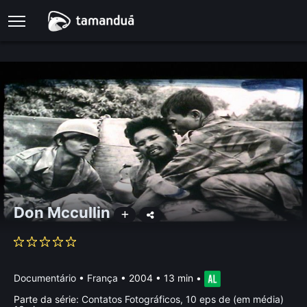
Don Mccullin
Documentário
•
França
• 2004 • 13 min
•
Parte da série:
Contatos Fotográficos, 10 eps de (em média)