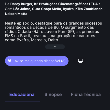
De
Darcy Burger
,
B2 Produções Cinematográficas LTDA
•
Com
Léo Jaime
,
Guto Graça Mello
,
Byafra
,
Kiko Zambianchi
,
Nelson Motta
Neste episódio, destaque para os grandes sucessos
românticos da década de 80. O surgimento das
rádios Cidade (RJ) e Jovem Pan (SP), as primeiras
FMS no Brasil, revelou uma geração de cantores
como Byafra, Marcelo, Dalto
...
Avise-me quando disponível
(3)
Educacional
Sinopse
Ficha Técnica