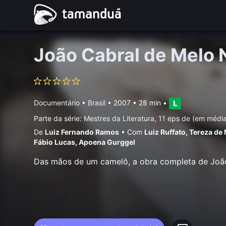
João Cabral de Melo 
Documentário
•
Brasil
• 2007 • 28 min
•
Parte da série:
Mestres da Literatura, 11 eps de (em médi
De
Luiz Fernando Ramos
•
Com
Luiz Ruffato
,
Tereza de
Fábio Lucas
,
Apoena Gurggel
Das mãos de um camelô, a obra completa de Joã