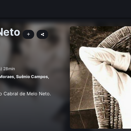
Neto
a) 28min
 Moraes
,
Suênio Campos
,
o Cabral de Melo Neto.