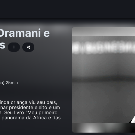
Dramani e
as
ia) 25min
inda criança viu seu país,
rnar presidente eleito e um
. Seu livro "Meu primeiro
 panorama da África e das