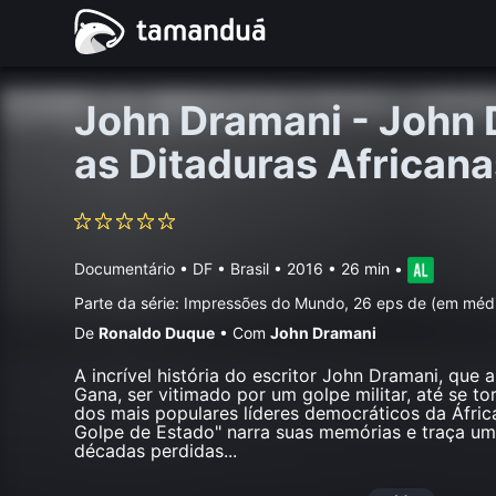
John Dramani - John 
as Ditaduras African
Documentário
•
DF • Brasil
• 2016 • 26 min
•
Parte da série:
Impressões do Mundo, 26 eps de (em méd
De
Ronaldo Duque
•
Com
John Dramani
A incrível história do escritor John Dramani, que a
Gana, ser vitimado por um golpe militar, até se to
dos mais populares líderes democráticos da África
Golpe de Estado" narra suas memórias e traça um
décadas perdidas
...