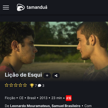
Lição de Esqui
7
3
Ficção
•
CE • Brasil
• 2013 • 23 min
•
De
Leonardo Mouramateus
,
Samuel Brasileiro
•
Com