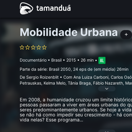
Mobilidade Urbana
Documentário
•
Brasil
• 2015 • 26 min
•
Parte da série:
Brasil 2050, 24 eps de (em média) 26min
De Sergio Roizenblit • Com Ana Luiza Carboni, Carlos Osór
Petrauskas, Kelma Melo, Tânia Braga, Fábio Nazareth, Mar
Em 2008, a humanidade cruzou um limite histórico
pessoas passaram a viver em áreas urbanas do qu
seres predominantemente urbanos. Se hoje a vida 
se não há como impedir seu crescimento - há co
vida nelas? Esse programa
...