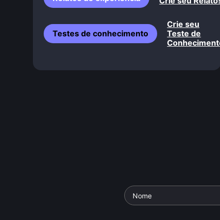
Crie seu Relato
Crie seu
Testes de conhecimento
Teste de
Conheciment