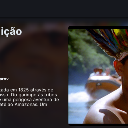
ição
arov
izada em 1825 através de
usso. Do garimpo às tribos
e uma perigosa aventura de
Tietê ao Amazonas. Um