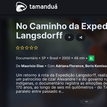
No Caminho da Exped
Langsdorff
Documentário
•
SP • Brasil
• 2000 • 48 min
•
De
Mauricio Dias
•
Com
Adriana Florence
,
Boris Komiss
Um retorno à rota da Expedição Langsdorff, real
um patrocínio de czar Alexandre I e do governo r
indígenas, o documentário registra as emoções d
170 anos, ao longo de seis mil quilômetros - do 
paralelo entre passado e
...