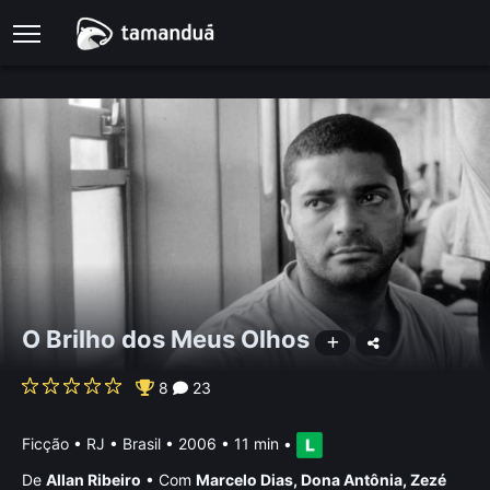
O Brilho dos Meus Olhos
8
23
Ficção
•
RJ • Brasil
• 2006 • 11 min
•
De
Allan Ribeiro
•
Com
Marcelo Dias
,
Dona Antônia
,
Zezé