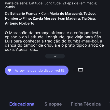
Parte da série:
Latitude, Longitude, 21 eps de (em média)
26min
De
Belisario Franca
•
Com
Maria do Maracanã
,
Tetêco
,
Humberto Filho
,
Zayda Moraes
,
Ivan Madeira
,
Tia Dica
,
Antonio Norberto
O Maranhão da herança africana é o enfoque deste
episódio do Latitude, Longitude, que viaja para São
Luís para conhecer a tradição do bumba-meu-boi, a
dança do tambor de crioula e o prato típico arroz de
cuxá. Apesar da
...
Avise-me quando disponível
(5)
Educacional
Sinopse
Ficha Técnica