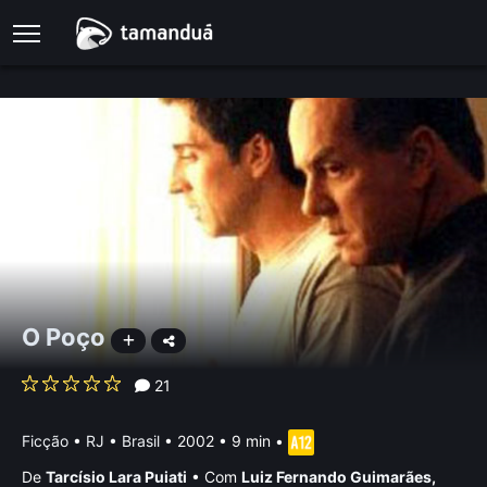
O Poço
21
Ficção
•
RJ • Brasil
• 2002 • 9 min
•
De
Tarcísio Lara Puiati
•
Com
Luiz Fernando Guimarães
,