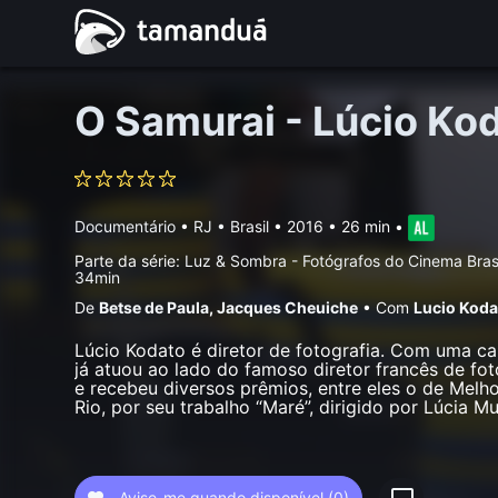
O Samurai - Lúcio Ko
Documentário
•
RJ • Brasil
• 2016 • 26 min
•
Parte da série:
Luz & Sombra - Fotógrafos do Cinema Brasi
34min
De
Betse de Paula
,
Jacques Cheuiche
•
Com
Lucio Koda
Lúcio Kodato é diretor de fotografia. Com uma ca
já atuou ao lado do famoso diretor francês de fot
e recebeu diversos prêmios, entre eles o de Melho
Rio, por seu trabalho “Maré”, dirigido por Lúcia Mu
Avise-me quando disponível
(0)