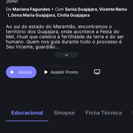
26min
De
Mariana Fagundes
•
Com
Sonia Guajajara
,
Vicente Ramu
´I
,
Dona Maria Guajajara
,
Cí­ntia Guajajara
Ao sul do estado do Maranhão, encontramos o
território dos Guajajara, onde acontece a Festa do
Mel, ritual que celebra a fertilidade da terra e do ser
humano. Quem nos guia durante todo o processo é
Seu Vicente, guardião
...
Assista
Assistir Promo
Educacional
Sinopse
Ficha Técnica