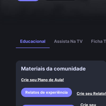
Educacional
Assista Na TV
Ficha 
Materiais da comunidade
Crie seu Plano de Aula!
Relatos de experiência
Crie seu Relato
Crie seu