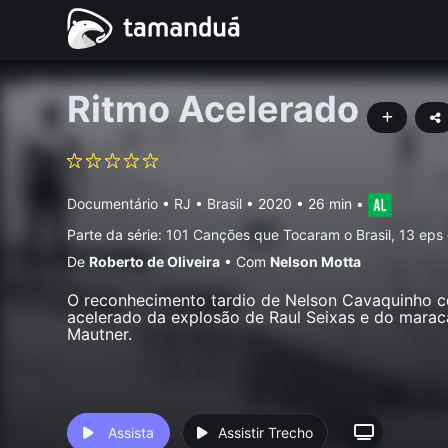
Ritmo Acelerado
Documentário
•
RJ • Brasil
• 2020 • 26 min
•
Parte da série:
101 Canções que Tocaram o Brasil, 13 eps
De
Roberto de Oliveira
•
Com
Nelson Motta
O reconhecimento tardio de Nelson Cavaquinho c
acelerado da explosão de Raul Seixas e do mara
Mautner.
Assista
Assistir Trecho