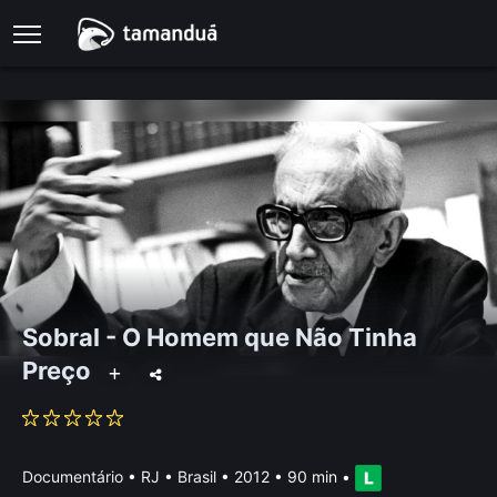
Sobral - O Homem que Não Tinha
Preço
Documentário
•
RJ • Brasil
• 2012 • 90 min
•