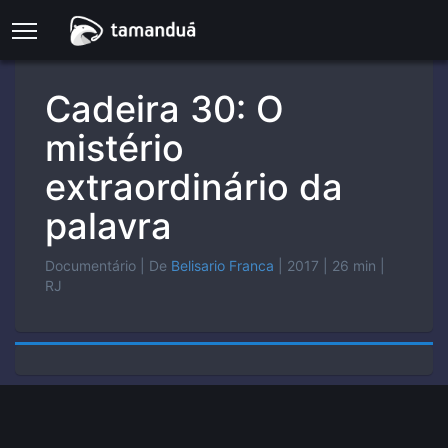
Cadeira 30: O
mistério
extraordinário da
palavra
Documentário
| De
Belisario Franca
| 2017
| 26 min
|
RJ