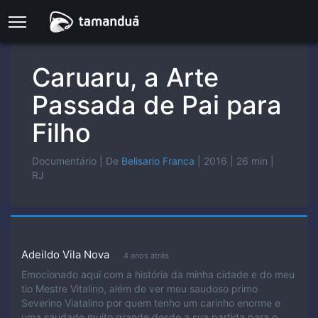
Caruaru, a Arte
Passada de Pai para
Filho
Documentário
| De
Belisario Franca
| 2016
| 26 min
|
RJ
Adeildo Vila Nova
4 anos atrás
Emocionado aqui com a história da minha cidade e do meu
tio Mestre Vitalino, além de ver meu saudoso primo
Severino Viatalino por quem tenho um carinho enorme e
uma saudade muito grande desde a sua partida para o