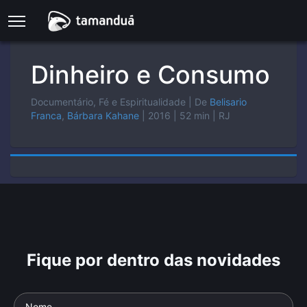
Dinheiro e Consumo
Documentário, Fé e Espiritualidade
| De
Belisario
Franca
,
Bárbara Kahane
| 2016
| 52 min
| RJ
Fique por dentro das novidades