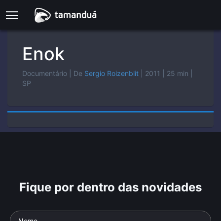
Enok
Documentário
| De
Sergio Roizenblit
| 2011
| 25 min
|
SP
Fique por dentro das novidades