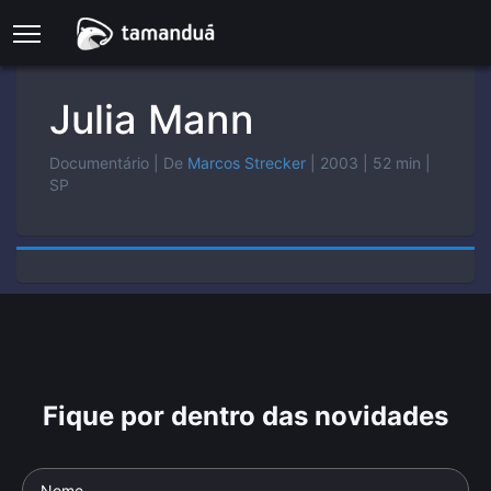
Julia Mann
Documentário
| De
Marcos Strecker
| 2003
| 52 min
|
SP
Fique por dentro das novidades