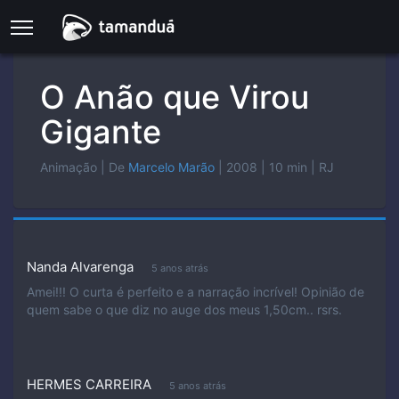
O Anão que Virou
Gigante
Animação
| De
Marcelo Marão
| 2008
| 10 min
| RJ
Nanda Alvarenga
5 anos atrás
Amei!!! O curta é perfeito e a narração incrível! Opinião de
quem sabe o que diz no auge dos meus 1,50cm.. rsrs.
HERMES CARREIRA
5 anos atrás