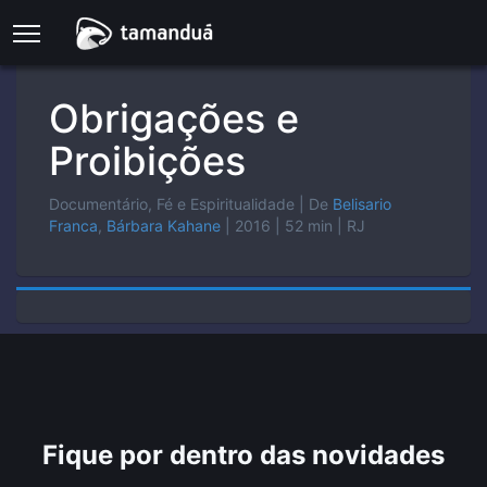
Obrigações e
Proibições
Documentário, Fé e Espiritualidade
| De
Belisario
Franca
,
Bárbara Kahane
| 2016
| 52 min
| RJ
Fique por dentro das novidades