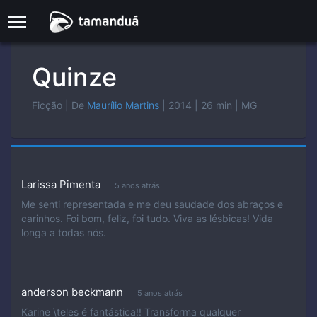
Quinze
Ficção
| De
Maurí­lio Martins
| 2014
| 26 min
| MG
Larissa Pimenta
5 anos atrás
Me senti representada e me deu saudade dos abraços e
carinhos. Foi bom, feliz, foi tudo. Viva as lésbicas! Vida
longa a todas nós.
anderson beckmann
5 anos atrás
Karine \teles é fantástica!! Transforma qualquer