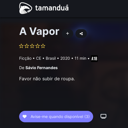
A Vapor
Ficção
•
CE • Brasil
• 2020 • 11 min
•
De
Sávio Fernandes
Favor não subir de roupa.
Avise-me quando disponível
(3)