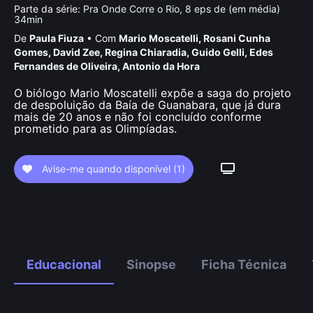
Parte da série:
Pra Onde Corre o Rio, 8 eps de (em média)
34min
De
Paula Fiuza
•
Com
Mario Moscatelli
,
Rosani Cunha
Gomes
,
David Zee
,
Regina Chiaradia
,
Guido Gelli
,
Edes
Fernandes de Oliveira
,
Antonio da Hora
O biólogo Mario Moscatelli expõe a saga do projeto
de despoluição da Baía de Guanabara, que já dura
mais de 20 anos e não foi concluído conforme
prometido para as Olimpíadas.
Avise-me quando disponível
(1)
Educacional
Sinopse
Ficha Técnica