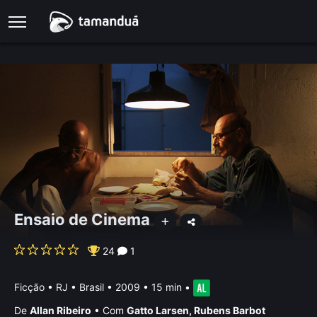
Ensaio de Cinema
24
1
Ficção
•
RJ • Brasil
• 2009 • 15 min
•
De
Allan Ribeiro
•
Com
Gatto Larsen
,
Rubens Barbot