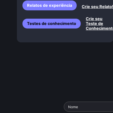
Relatos de experiência
Crie seu Relato
Crie seu
Testes de conhecimento
Teste de
Conheciment