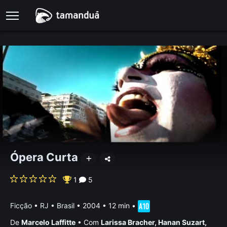
Ópera Curta
1
5
Ficção
•
RJ • Brasil
• 2004 • 12 min
•
De
Marcelo Laffitte
•
Com
Larissa Bracher
,
Hanan Suzart
,