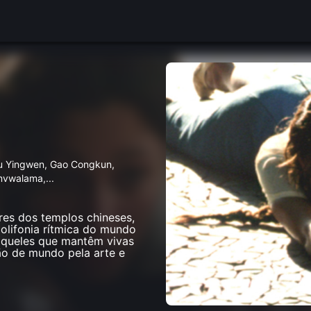
iu Yingwen, Gao Congkun,
amvwalama,
...
es dos templos chineses,
polifonia rítmica do mundo
daqueles que mantêm vivas
são de mundo pela arte e