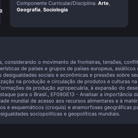
Componente Curricular/Disciplina:
Arte
,
Geografia
,
Sociologia
o
s, considerando o movimento de fronteiras, tensões, confli
erísticas de países e grupos de países europeus, asiático
as desigualdades sociais e econômicas e pressões sobre se
lização na produção e circulação de produtos e culturas na
sformações da produção agropecuária, à expansão do dese
destaque para o Brasil., EF09GE13 - Analisar a importância
dade mundial de acesso aos recursos alimentares e à matéri
os e esquemáticos (croquis) e anamorfoses geográficas par
sigualdades sociopolíticas e geopolíticas mundiais.