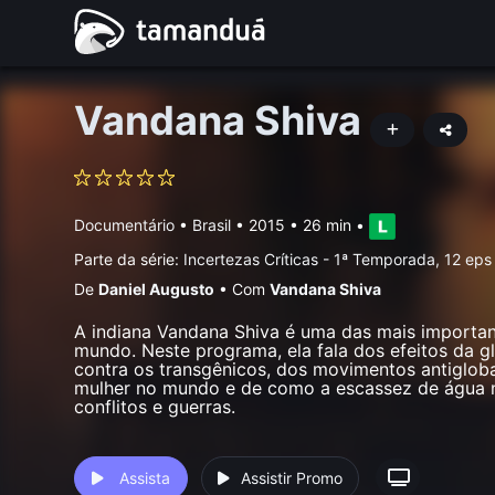
Vandana Shiva
Documentário
•
Brasil
• 2015 • 26 min
•
Parte da série:
Incertezas Críticas - 1ª Temporada, 12 ep
De
Daniel Augusto
•
Com
Vandana Shiva
A indiana Vandana Shiva é uma das mais important
mundo. Neste programa, ela fala dos efeitos da g
contra os transgênicos, dos movimentos antigloba
mulher no mundo e de como a escassez de água n
conflitos e guerras.
Assista
Assistir Promo