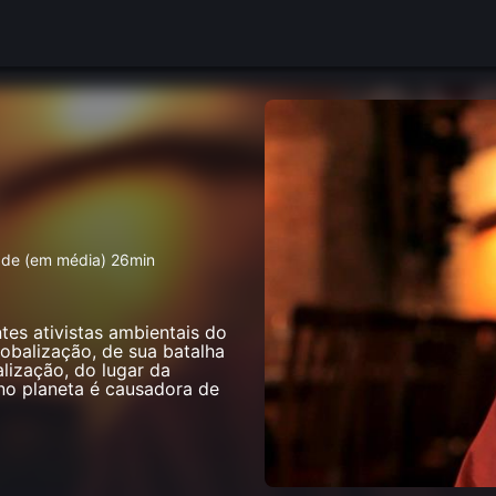
s de (em média) 26min
es ativistas ambientais do
lobalização, de sua batalha
lização, do lugar da
o planeta é causadora de