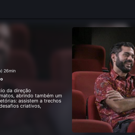
a) 26min
ro
io da direção
ormatos, abrindo também um
etórias: assistem a trechos
esafios criativos,