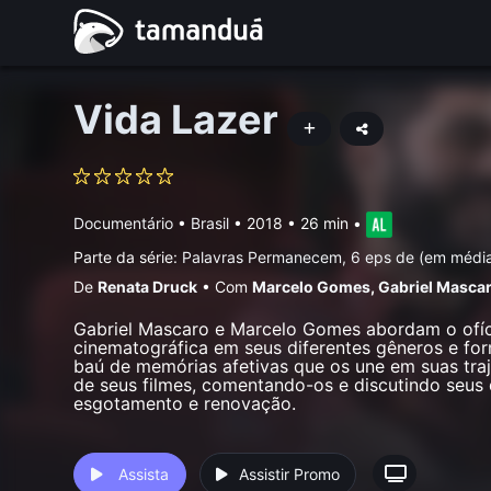
Vida Lazer
Documentário
•
Brasil
• 2018 • 26 min
•
Parte da série:
Palavras Permanecem, 6 eps de (em médi
De
Renata Druck
•
Com
Marcelo Gomes
,
Gabriel Masca
Gabriel Mascaro e Marcelo Gomes abordam o ofíc
cinematográfica em seus diferentes gêneros e f
baú de memórias afetivas que os une em suas traj
de seus filmes, comentando-os e discutindo seus d
esgotamento e renovação.
Assista
Assistir Promo