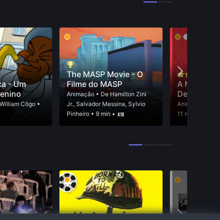
The MASP Movie - O
ca - Um
Filme do MASP
A Moça qu
enino
Depois de 
Animação
• De
Hamilton Zini
William Côgo
•
Jr.
,
Salvador Messina
,
Sylvio
Animação
• D
Pinheiro
• 9 min •
11 min •