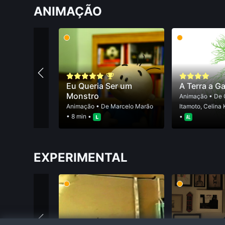
ANIMAÇÃO
Eu Queria Ser um
A Terra a G
Monstro
Animação
• De
Animação
• De
Marcelo Marão
Itamoto
,
Celina 
• 8 min •
•
EXPERIMENTAL