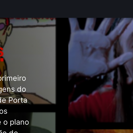
primeiro
agens do
de Porta
tos
 o plano