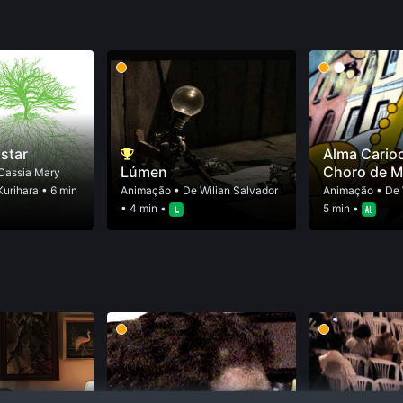
astar
Alma Cario
Lúmen
Choro de M
Cassia Mary
Kurihara
• 6 min
Animação
• De
Wilian Salvador
Animação
• De
• 4 min •
5 min •